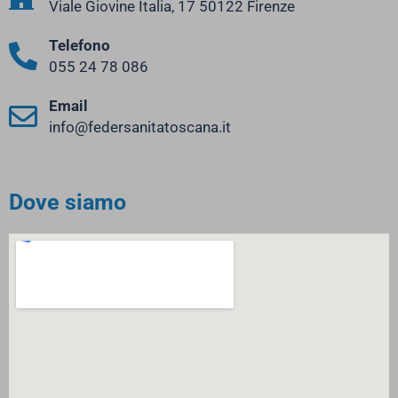
Viale Giovine Italia, 17 50122 Firenze
Telefono
055 24 78 086
Email
info@federsanitatoscana.it
Dove siamo