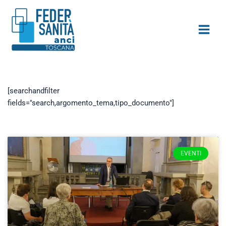
Vai
contenuto
al
contenuto
[searchandfilter
fields="search,argomento_tema,tipo_documento"]
Pagina
Pagina
Pagina
Pagina
Pagina
EVENTI