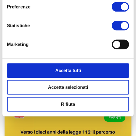
Preferenze
Statistiche
Marketing
“Dopo di noi”: l’incontro a 10 anni
dalla legge 112
Accetta tutti
In Toscana attualmente sono 1316 le persone inserite in
un progetto del programma Dopo di Noi; 200 sono le
persone con interventi di residenzialità stabile.
Accetta selezionati
Rifiuta
EVENTI