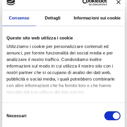
Consenso
Dettagli
Informazioni sui cookie
Equipe multidisciplinare della
Questo sito web utilizza i cookie
Valdinievole, in visita con la Banca
Utilizziamo i cookie per personalizzare contenuti ed
Mondiale
annunci, per fornire funzionalità dei social media e per
analizzare il nostro traffico. Condividiamo inoltre
In collaborazione con Regione Toscana, Federsanità Anci
informazioni sul modo in cui utilizza il nostro sito con i
Toscana ha organizzato la visita di Andrea Bilotti,
nostri partner che si occupano di analisi dei dati web,
referente regionale di Banca Mondiale all’equipe
pubblicità e social media, i quali potrebbero combinarle
multidisciplinare della Valdinievole, costituita
con altre informazioni che ha fornito loro o che hanno
raccolto dal suo utilizzo dei loro servizi.
NEWS
Selezione
Necessari
del
consenso