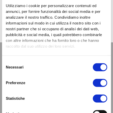
Utilizziamo i cookie per personalizzare contenuti ed
annunci, per fornire funzionalità dei social media e per
Precedente
S
PRECEDENTE
SUCCESSIVO
analizzare il nostro traffico. Condividiamo inoltre
Pistoia Include Costruire risposte integrate: la nuova progettazione sociale sul territorio pistoiese
Secondo rapporto sul Terzo Settore in Toscana anno 2019
informazioni sul modo in cui utilizza il nostro sito con i
nostri partner che si occupano di analisi dei dati web,
pubblicità e social media, i quali potrebbero combinarle
con altre informazioni che ha fornito loro o che hanno
raccolto dal suo utilizzo dei loro servizi.
Selezione
Necessari
del
consenso
Preferenze
Statistiche
Federsanità ANCI nasce nell’ottobre 1995 come Federazione di
Aziende USL, di Aziende ospedaliere e di Comuni con l’intento