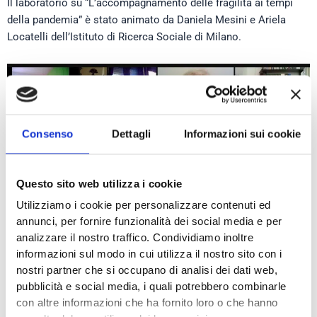
Il laboratorio su “L’accompagnamento delle fragilità ai tempi
della pandemia” è stato animato da Daniela Mesini e Ariela
Locatelli dell’Istituto di Ricerca Sociale di Milano.
Consenso
Dettagli
Informazioni sui cookie
Questo sito web utilizza i cookie
Utilizziamo i cookie per personalizzare contenuti ed
annunci, per fornire funzionalità dei social media e per
analizzare il nostro traffico. Condividiamo inoltre
informazioni sul modo in cui utilizza il nostro sito con i
Hanno partecipato i referenti delle diverse zone in un
nostri partner che si occupano di analisi dei dati web,
interessante confronto fra pratiche ed esperienze alla luce
pubblicità e social media, i quali potrebbero combinarle
con altre informazioni che ha fornito loro o che hanno
anche delle esperienze della SdS Fiorentina Nord Ovest e della