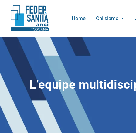
Vai
contenuto
al
Home
Chi siamo
contenuto
L’equipe multidiscip