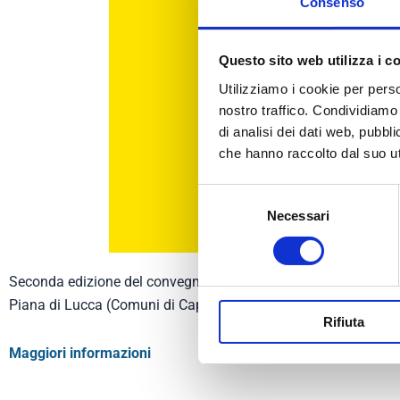
Consenso
Questo sito web utilizza i c
Utilizziamo i cookie per perso
nostro traffico. Condividiamo 
di analisi dei dati web, pubbl
che hanno raccolto dal suo uti
Selezione
Necessari
del
consenso
Seconda edizione del convegno sulle politiche di contrasto al
Piana di Lucca (Comuni di Capannori, Lucca, Altopascio, Monteca
Rifiuta
Maggiori informazioni