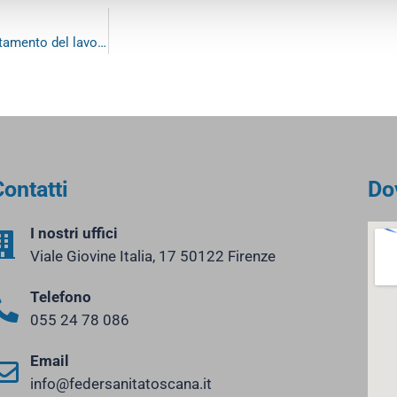
Cibo e Società Povertà alimentare, lotta allo spreco e allo sfruttamento del lavoro
ontatti
Do
I nostri uffici
Viale Giovine Italia, 17 50122 Firenze
Telefono
055 24 78 086
Email
info@federsanitatoscana.it