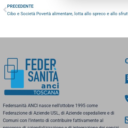
Precedente
PRECEDENTE
C
Federsanità ANCI nasce nell’ottobre 1995 come
Federazione di Aziende USL, di Aziende ospedaliere e di
Comuni con l’intento di contribuire fattivamente al
processo di aziendalizzazione e di integrazione dei servizi