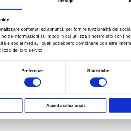
Dettagli
ookie
nalizzare contenuti ed annunci, per fornire funzionalità dei socia
inoltre informazioni sul modo in cui utilizza il nostro sito con i 
icità e social media, i quali potrebbero combinarle con altre inform
lizzo dei loro servizi.
Preferenze
Statistiche
la povertà dal titolo promosso dal Comune di Capannori come ent
rlo, Villa Basilica, Porcari, Pescaglia) del reddito di cittadina
Accetta selezionati