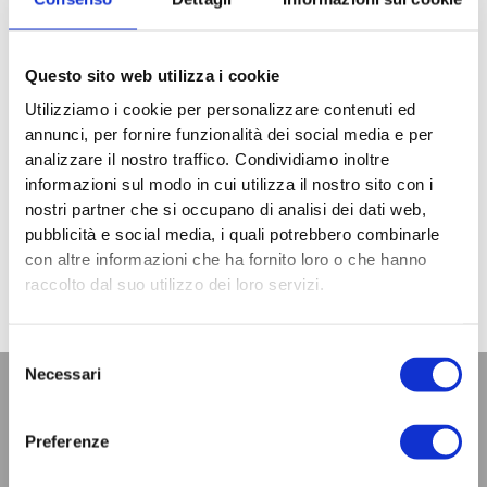
Consiglio Regionale n. 184 del 15 giugno 2022 relativa agli
indirizzi in materia di politiche per la salute e del Decreto 23
maggio 2022 n. 77 del Ministero della Salute sullo sviluppo
Questo sito web utilizza i cookie
dell’assistenza territoriale.
Utilizziamo i cookie per personalizzare contenuti ed
PRESENTAZIONE MICHELANGELO CAIOLFA
annunci, per fornire funzionalità dei social media e per
analizzare il nostro traffico. Condividiamo inoltre
PRESENTAZIONE BARBARA TRAMBUSTI
informazioni sul modo in cui utilizza il nostro sito con i
nostri partner che si occupano di analisi dei dati web,
Precedente
S
pubblicità e social media, i quali potrebbero combinarle
PRECEDENTE
SUCCESSIVO
con altre informazioni che ha fornito loro o che hanno
Contrasto all’Azzardo – Focus sul territorio pisano
Comunità di Pratica per l’inclusione sociale in Toscana
raccolto dal suo utilizzo dei loro servizi.
Selezione
Necessari
del
consenso
Preferenze