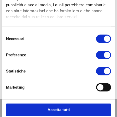
pubblicità e social media, i quali potrebbero combinarle
con altre informazioni che ha fornito loro o che hanno
raccolto dal suo utilizzo dei loro servizi.
Selezione
Necessari
del
consenso
Preferenze
Precedente
S
Statistiche
PRECEDENTE
SUCCESSIVO
Rapporto Abitare in Toscana 2024, la presentazione a Firenze
Agorà della Salute il 19 ottobre a Montecatini
Marketing
Accetta tutti