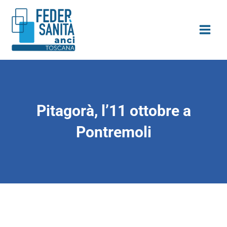
Vai
contenuto
al
contenuto
Pitagorà, l’11 ottobre a
Pontremoli