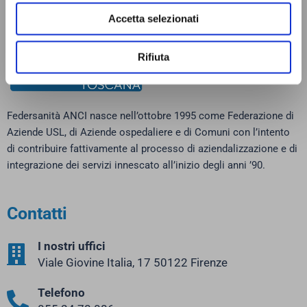
Accetta selezionati
Rifiuta
Federsanità ANCI nasce nell’ottobre 1995 come Federazione di
Aziende USL, di Aziende ospedaliere e di Comuni con l’intento
di contribuire fattivamente al processo di aziendalizzazione e di
integrazione dei servizi innescato all’inizio degli anni ’90.
Contatti
I nostri uffici
Viale Giovine Italia, 17 50122 Firenze
Telefono