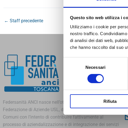
Questo sito web utilizza i c
←
Staff precedente
Utilizziamo i cookie per perso
nostro traffico. Condividiamo 
di analisi dei dati web, pubbl
che hanno raccolto dal suo uti
C
Selezione
Necessari
del
consenso
Rifiuta
Federsanità ANCI nasce nell’ottobre 1995 come
Federazione di Aziende USL, di Aziende ospedaliere e di
Comuni con l’intento di contribuire fattivamente al
processo di aziendalizzazione e di integrazione dei servizi