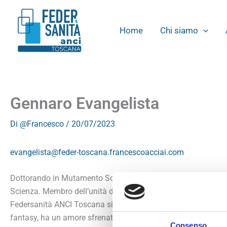
Vai
contenuto
al
Home
Chi siamo
contenuto
Gennaro Evangelista
Di
@Francesco
/
20/07/2023
evangelista@feder-toscana.francescoacciai.com
Dottorando in Mutamento Sociale e Politico presso le Universit
Scienza. Membro dell’unità di ricerca “Nuove Patologie Sociali”
Federsanità ANCI Toscana si occupa del supporto tecnico alla
fantasy, ha un amore sfrenato per tutto il mondo ludico: dai g
Consenso