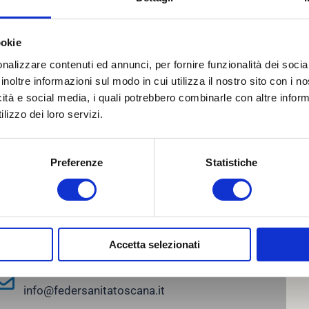
ookie
nalizzare contenuti ed annunci, per fornire funzionalità dei socia
inoltre informazioni sul modo in cui utilizza il nostro sito con i 
icità e social media, i quali potrebbero combinarle con altre inform
lizzo dei loro servizi.
ontatti
Do
Preferenze
Statistiche
I nostri uffici
Viale Giovine Italia, 17 50122 Firenze
Telefono
055 24 78 086
Accetta selezionati
Email
info@federsanitatoscana.it