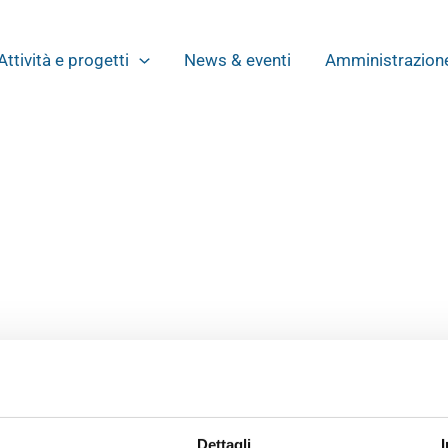
Attività e progetti
News & eventi
Amministrazione
à di Firenze e Torino, le sue discipline di riferimento sono la M
 dell’Università di Firenze, il suo principale campo di studi è il
 Cabina di Regia del Piano Regionale di contrasto alla diffusi
iochi da tavolo ai videogiochi.
Dettagli