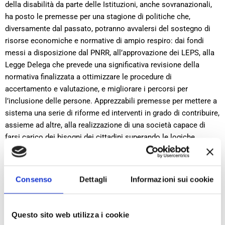
della disabilità da parte delle Istituzioni, anche sovranazionali,
ha posto le premesse per una stagione di politiche che,
diversamente dal passato, potranno avvalersi del sostegno di
risorse economiche e normative di ampio respiro: dai fondi
messi a disposizione dal PNRR, all’approvazione dei LEPS, alla
Legge Delega che prevede una significativa revisione della
normativa finalizzata a ottimizzare le procedure di
accertamento e valutazione, e migliorare i percorsi per
l’inclusione delle persone. Apprezzabili premesse per mettere a
sistema una serie di riforme ed interventi in grado di contribuire,
assieme ad altre, alla realizzazione di una società capace di
farsi carico dei bisogni dei cittadini superando le logiche
emergenziali e assistenziali: un’occasione che non possiamo
sprecare.
Consenso
Dettagli
Informazioni sui cookie
Il rapporto fornisce il
quadro delle dimensioni quantitative
delle
disabilità in Toscana, tracciando il processo finalizzato
alla
costruzione di percorsi per la vita indipendente
che da
Questo sito web utilizza i cookie
tempo sono attivi sul territorio regionale, in particolare