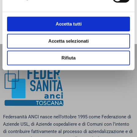
Precedente
S
PRECEDENTE
SUCCESSIVO
V RAPPORTO SULLE POVERTÀ E L’INCLUSIONE SOCIALE IN TOSCANA
Tavolo Zonale per il contrasto delle povertà e la prevenzione dell’esclusione sociale
Accetta tutti
Accetta selezionati
Rifiuta
Federsanità ANCI nasce nell’ottobre 1995 come Federazione di
Aziende USL, di Aziende ospedaliere e di Comuni con l’intento
di contribuire fattivamente al processo di aziendalizzazione e di