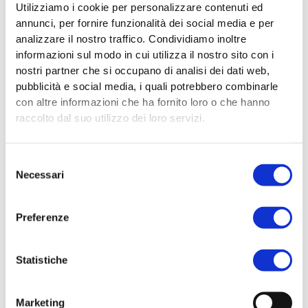
Utilizziamo i cookie per personalizzare contenuti ed
attraverso i progetti “Dopo di Noi”. Inoltre contiene anche
annunci, per fornire funzionalità dei social media e per
degli
approfondimenti inerenti il Piano Nazionale di Ripresa e
analizzare il nostro traffico. Condividiamo inoltre
Resilienza (PNRR), la Legge delega n. 227/2021 e i Livelli
informazioni sul modo in cui utilizza il nostro sito con i
Essenziali delle Prestazioni Sociali (LEPS)
.
nostri partner che si occupano di analisi dei dati web,
pubblicità e social media, i quali potrebbero combinarle
con altre informazioni che ha fornito loro o che hanno
raccolto dal suo utilizzo dei loro servizi.
VI Rapporto sulle disabilità in Toscana 2021 – 2022
Slides
Selezione
Necessari
del
consenso
Preferenze
Statistiche
Marketing