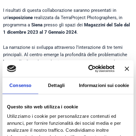
I risultati di questa collaborazione saranno presentati in
un’
esposizione
realizzata da TerraProject Photographers, in
programma a
Siena
presso gli spazi dei
Magazzini del Sale
dal
1 dicembre 2023 al 7 Gennaio 2024
.
La narrazione si sviluppa attraverso l’interazione di tre temi
principali. Al centro emerge la profondità delle problematiche
legate alla dipendenza da gioco, raccontate attraverso le
esperienze personali di ex giocatori mediante video, racconti
fotografici, e un approfondimento dettagliato sui drammatici
aspetti finanziari che queste persone hanno dovuto affrontare e
Consenso
Dettagli
Informazioni sui cookie
sulle modalità con cui hanno superato tali difficoltà.
L’
inaugurazione è attesa per il 1° dicembre dalle 19.00.
Durante
Questo sito web utilizza i cookie
la giornata, prima dell’inaugurazione della mostra, si svolgerà
Utilizziamo i cookie per personalizzare contenuti ed
presso il presidio Mattioli dell’Università degli Studi di Siena il
annunci, per fornire funzionalità dei social media e per
convegno dal titolo “
Il gioco di azzardo: una prospettiva
analizzare il nostro traffico. Condividiamo inoltre
multidisciplinare
“.