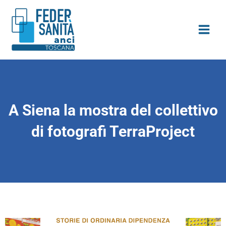
Vai
contenuto
al
contenuto
A Siena la mostra del collettivo
di fotografi TerraProject