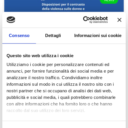
Consenso
Dettagli
Informazioni sui cookie
Questo sito web utilizza i cookie
Disposizioni per il contrasto della
Utilizziamo i cookie per personalizzare contenuti ed
annunci, per fornire funzionalità dei social media e per
violenza sulle donne e della violenza
analizzare il nostro traffico. Condividiamo inoltre
domestica
informazioni sul modo in cui utilizza il nostro sito con i
nostri partner che si occupano di analisi dei dati web,
La Legge 24 Novembre 2023 n. 168 “Disposizioni per il
pubblicità e social media, i quali potrebbero combinarle
contrasto della violenza sulle donne e della violenza di
con altre informazioni che ha fornito loro o che hanno
genere” è entrata in vigore il
raccolto dal suo utilizzo dei loro servizi.