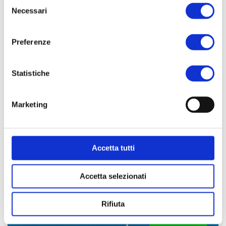
Selezione
Necessari
del
TESTI A FRONTE
consenso
Preferenze
Statistiche
Marketing
Condizionalità
Accetta tutti
Che cos’è la “condizionalità”? Questo termine si è diffuso
notevolmente negli ultimi anni in ambito sociale e socio-
Accetta selezionati
sanitario così come in quello afferente alle politiche
Rifiuta