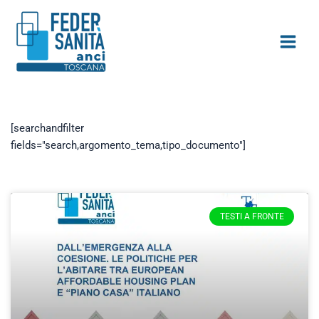
Vai
contenuto
al
contenuto
[searchandfilter
fields="search,argomento_tema,tipo_documento"]
TESTI A FRONTE